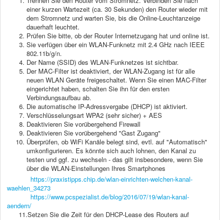
Trennen Sie den Router vom Stromnetz. Verbinden Sie nach
einer kurzen Wartezeit (ca. 30 Sekunden) den Router wieder mit
dem Stromnetz und warten Sie, bis die Online-Leuchtanzeige
dauerhaft leuchtet.
Prüfen Sie bitte, ob der Router Internetzugang hat und online
ist
.
Sie verfügen über ein WLAN-Funknetz mit 2.4 GHz
nach IEEE
802.11b/g/n.
Der Name (SSID) des WLAN-Funknetzes ist sichtbar.
Der MAC-Filter ist deaktiviert, der WLAN-Zugang ist für alle
neuen WLAN Geräte freigeschaltet. Wenn Sie einen MAC-Filter
eingerichtet haben, schalten Sie ihn für den ersten
Verbindungsaufbau ab.
Die automatische IP-Adressvergabe (DHCP) ist aktiviert.
Verschlüsselungsart WPA2 (sehr sicher) + AES
Deaktivieren Sie vorübergehend Firewall
Deaktivieren Sie
vorübergehend "Gast Zugang"
Überprüfen, ob WiFi Kanäle belegt sind, evtl. auf "Automatisch"
umkonfigurieren.
Es könnte sich auch lohnen,
den Kanal zu
testen und ggf. zu wechseln - das gilt insbesondere, wenn Sie
über die WLAN-Einstellungen Ihres Smartphones
https://praxistipps.chip.de/wlan-einrichten-welchen-kanal-
waehlen_34273
https://www.pcspezialist.de/blog/2016/07/19/wlan-kanal-
aendern/
11.Setzen Sie die Zeit für den DHCP-Lease des Routers auf